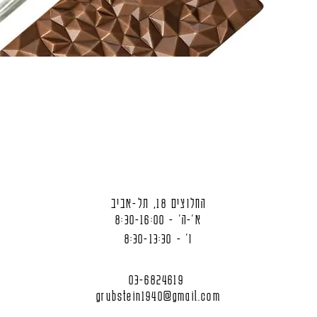
החלוצים 18, תל-אביב
א'-ה' - 8:30-16:00
ו' - 8:30-13:30
03-6824619
grubstein1940@gmail.com