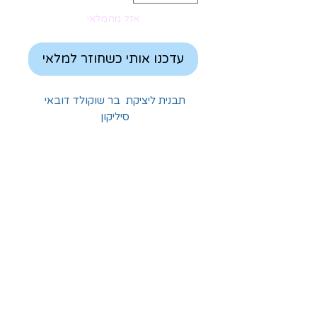
אזל מהמלאי
עדכנו אותי כשחוזר למלאי
תבנית ליציקת בר שוקולד דובאי
סיליקון
החלוצים 18, תל-אביב
א'-ה' - 8:30-16:00
ו' - 8:30-13:30
03-6824619
grubstein1940@gmail.com
אודות | תקנון | מידע