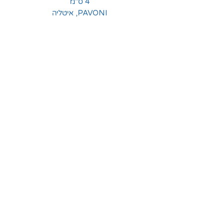
4 ס"מ
PAVONI, איטליה
החלוצים 18, תל-אביב
א'-ה' - 8:30-16:00
ו' - 8:30-13:30
03-6824619
grubstein1940@gmail.com
אודות | תקנון | מידע
הצהרת נגישות
© grubstein1940 |
03-6824619
צור קשר