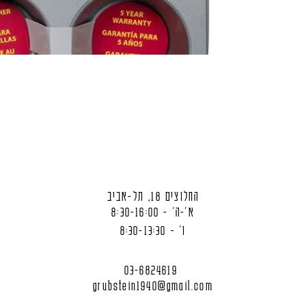
החלוצים 18, תל-אביב
א'-ה' - 8:30-16:00
ו' - 8:30-13:30
03-6824619
grubstein1940@gmail.com