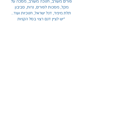
פורים מעורב, חנוכה מעורב, מסכה על 
מקל, מסכות לפורים, נרות, סביבון 
תלת מימד, דגל ישראל, חנוכיות ועוד...
*יש לציין דגם רצוי בסל הקניות
החלוצים 18, תל-אביב
א'-ה' - 8:30-16:00
ו' - 8:30-13:30
03-6824619
grubstein1940@gmail.com
אודות | תקנון | מידע
הצהרת נגישות
© grubstein1940 |
03-6824619