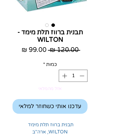
תבנית ברווז תלת מימד -
WILTON
מחיר
מחיר
 ‏120.00 ‏₪ 
רגיל
מבצע
כמות
*
אזל מהמלאי
עדכנו אותי כשחוזר למלאי
תבנית ברווז תלת מימד
WILTON, ארה"ב