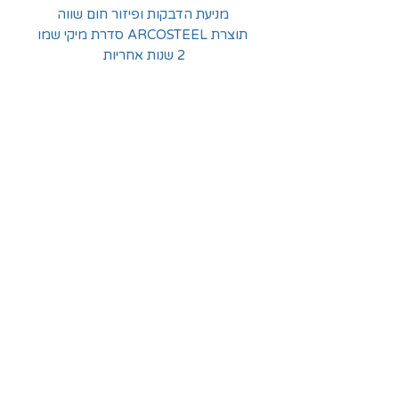
מניעת הדבקות ופיזור חום שווה
תוצרת ARCOSTEEL סדרת מיקי שמו
2 שנות אחריות
החלוצים 18, תל-אביב
א'-ה' - 8:30-16:00
ו' - 8:30-13:30
03-6824619
grubstein1940@gmail.com
אודות | תקנון | מידע
הצהרת נגישות
© grubstein1940 |
03-6824619