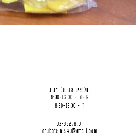
החלוצים 18, תל-אביב
א'-ה' - 8:30-16:00
ו' - 8:30-13:30
03-6824619
grubstein1940@gmail.com