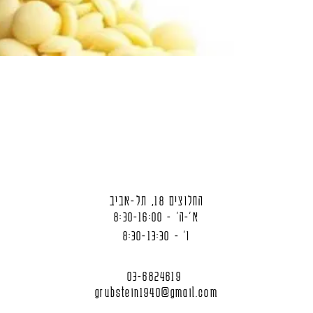
החלוצים 18, תל-אביב
א'-ה' - 8:30-16:00
ו' - 8:30-13:30
03-6824619
grubstein1940@gmail.com