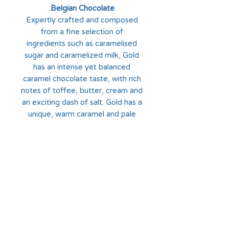
Belgian Chocolate.
Expertly crafted and composed
from a fine selection of
ingredients such as caramelised
sugar and caramelized milk, Gold
has an intense yet balanced
caramel chocolate taste, with rich
notes of toffee, butter, cream and
an exciting dash of salt. Gold has a
unique, warm caramel and pale
amber colour, with a golden hue.
החלוצים 18, תל-אביב
א'-ה' - 8:30-16:00
ו' - 8:30-13:30
03-6824619
grubstein1940@gmail.com