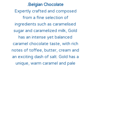
Belgian Chocolate.
Expertly crafted and composed
from a fine selection of
ingredients such as caramelised
sugar and caramelized milk, Gold
has an intense yet balanced
caramel chocolate taste, with rich
notes of toffee, butter, cream and
an exciting dash of salt. Gold has a
unique, warm caramel and pale
amber colour, with a golden hue.
החלוצים 18, תל-אביב
א'-ה' - 8:30-16:00
ו' - 8:30-13:30
03-6824619
grubstein1940@gmail.com