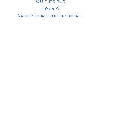
כשר פרווה OU
ללא גלוטן
באישור הרבנות הראשית לישראל
החלוצים 18, תל-אביב
א'-ה' - 8:30-16:00
ו' - 8:30-13:30
03-6824619
grubstein1940@gmail.com
אודות | תקנון | מידע
הצהרת נגישות
© grubstein1940 |
03-6824619