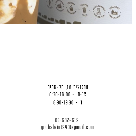
החלוצים 18, תל-אביב
א'-ה' - 8:30-16:00
ו' - 8:30-13:30
03-6824619
grubstein1940@gmail.com