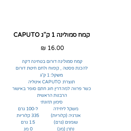
קמח סמולינה 1 ק"ג CAPUTO
מחיר
קמח סמולינה דורום בטחינה דקה
להכנת פסטה , קימוח ולחם חיטת דורום
משקל: 1 ק"ג
תוצרת: CAPUTO איטליה
כשר פרווה למהדרין חוג חתם סופר באישור
הרבנות הראשית
סימון תזונתי
משקל ליחידה
ל-100 גרם
אנרגיה (קלוריות)
335 קלוריות
שומנים (גרם)
1.5 גרם
נתרן (מג)
0 מג