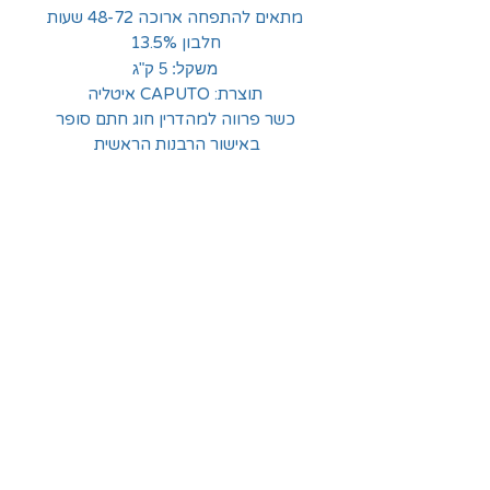
מתאים להתפחה ארוכה 48-72 שעות
חלבון 13.5%
משקל: 5 ק"ג
תוצרת: CAPUTO איטליה
כשר פרווה למהדרין חוג חתם סופר
באישור הרבנות הראשית
החלוצים 18, תל-אביב
א'-ה' - 8:30-16:00
ו' - 8:30-13:30
03-6824619
grubstein1940@gmail.com
אודות | תקנון | מידע