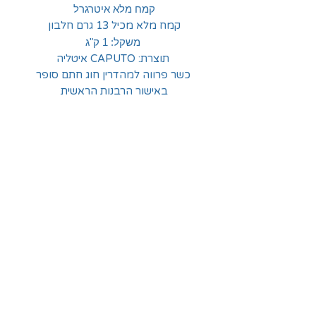
קמח מלא איטרגרל
קמח מלא מכיל 13 גרם חלבון
משקל: 1 ק"ג
תוצרת: CAPUTO איטליה
כשר פרווה למהדרין חוג חתם סופר
באישור הרבנות הראשית
החלוצים 18, תל-אביב
א'-ה' - 8:30-16:00
ו' - 8:30-13:30
03-6824619
grubstein1940@gmail.com
אודות | תקנון | מידע
הצהרת נגישות