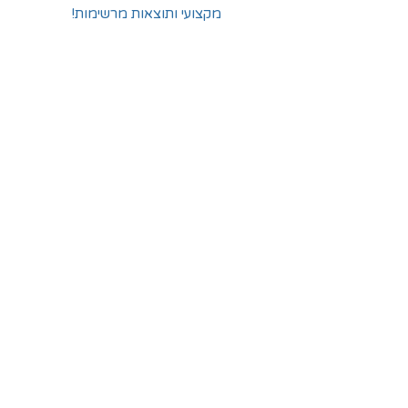
מקצועי ותוצאות מרשימות!
החלוצים 18, תל-אביב
א'-ה' - 8:30-16:00
ו' - 8:30-13:30
03-6824619
grubstein1940@gmail.com
אודות | תקנון | מידע
הצהרת נגישות
© grubstein1940 |
03-6824619
צור קשר