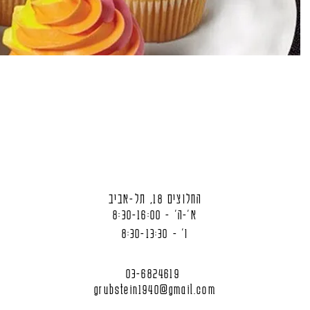
החלוצים 18, תל-אביב
א'-ה' - 8:30-16:00
ו' - 8:30-13:30
03-6824619
grubstein1940@gmail.com