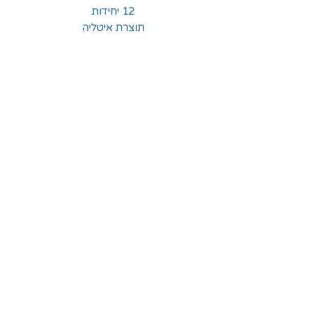
12 יחידות
תוצרת איטליה
החלוצים 18, תל-אביב
א'-ה' - 8:30-16:00
ו' - 8:30-13:30
03-6824619
grubstein1940@gmail.com
אודות | תקנון | מידע
הצהרת נגישות
© grubstein1940 |
03-6824619
צור קשר