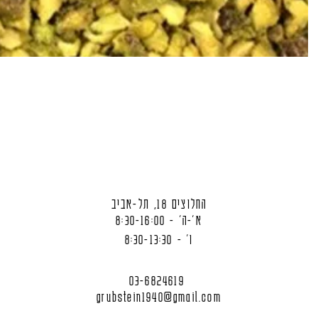
החלוצים 18, תל-אביב
א'-ה' - 8:30-16:00
ו' - 8:30-13:30
03-6824619
grubstein1940@gmail.com