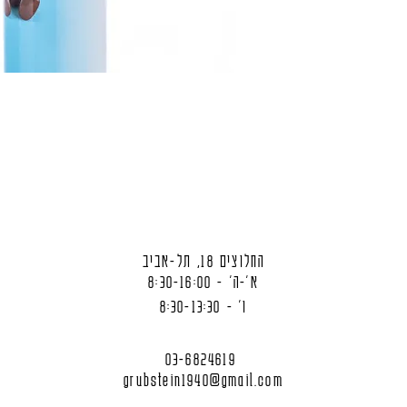
החלוצים 18, תל-אביב
א'-ה' - 8:30-16:00
ו' - 8:30-13:30
03-6824619
grubstein1940@gmail.com