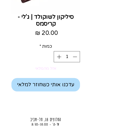
סיליקון לשוקולד | ג'לי -
קריסמס
מחיר
כמות
*
אזל מהמלאי
עדכנו אותי כשחוזר למלאי
החלוצים 18, תל-אביב
א'-ה' - 8:30-16:00