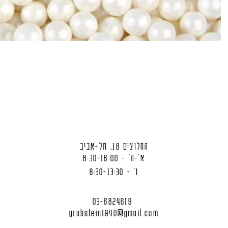
החלוצים 18, תל-אביב
א'-ה' - 8:30-16:00
ו' - 8:30-13:30
03-6824619
grubstein1940@gmail.com