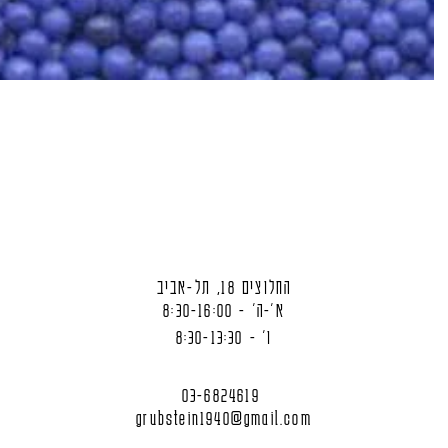
החלוצים 18, תל-אביב
א'-ה' - 8:30-16:00
ו' - 8:30-13:30
03-6824619
grubstein1940@gmail.com