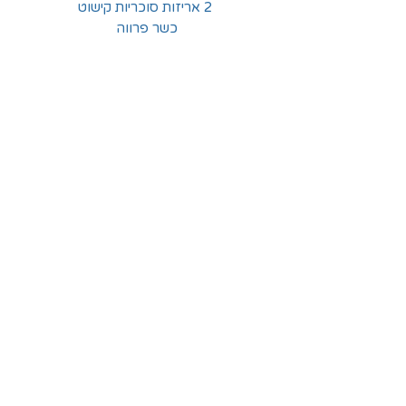
2 אריזות סוכריות קישוט
כשר פרווה
החלוצים 18, תל-אביב
א'-ה' - 8:30-16:00
ו' - 8:30-13:30
03-6824619
grubstein1940@gmail.com
אודות | תקנון | מידע
הצהרת נגישות
© grubstein1940 |
03-6824619
צור קשר