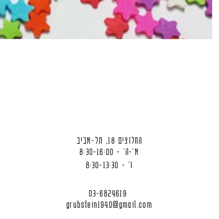
החלוצים 18, תל-אביב
א'-ה' - 8:30-16:00
ו' - 8:30-13:30
03-6824619
grubstein1940@gmail.com