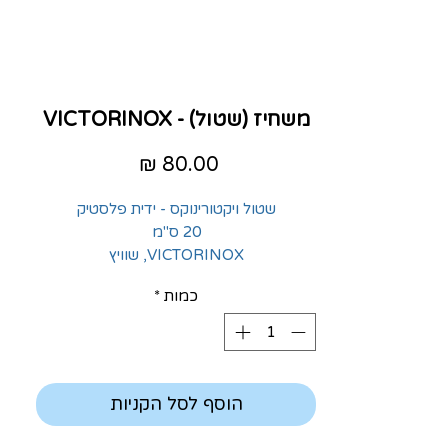
משחיז (שטול) - VICTORINOX
מחיר
שטול ויקטורינוקס - ידית פלסטיק
20 ס"מ
VICTORINOX, שוויץ
כמות
*
הוסף לסל הקניות