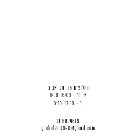
החלוצים 18, תל-אביב
א'-ה' - 8:30-16:00
ו' - 8:30-13:30
03-6824619
grubstein1940@gmail.com