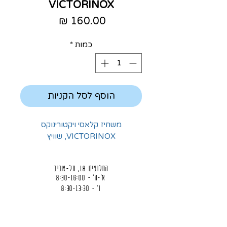
VICTORINOX
מחיר
כמות
*
הוסף לסל הקניות
משחיז קלאסי ויקטורינוקס
VICTORINOX, שוויץ
החלוצים 18, תל-אביב
א'-ה' - 8:30-16:00
ו' - 8:30-13:30
03-6824619
grubstein1940@gmail.com