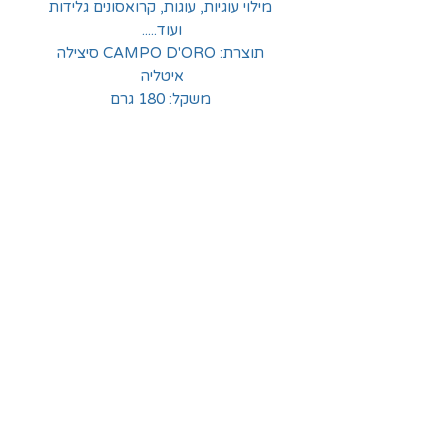
מילוי עוגיות, עוגות, קרואסונים גלידות
ועוד.....
תוצרת: CAMPO D'ORO סיצילה
איטליה
משקל: 180 גרם
החלוצים 18, תל-אביב
א'-ה' - 8:30-16:00
ו' - 8:30-13:30
03-6824619
grubstein1940@gmail.com
אודות | תקנון | מידע
הצהרת נגישות