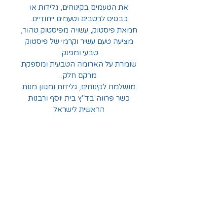
את הטעמים בקינוחים, גלידות או
כבסיס לרטבים וטעמים ייחודיים.
חמאת פיסטוק, עשויה מפיסטוק טהור,
מציעה טעם עשיר וקרמי של פיסטוק
טבעי ומפנק.
שומרת על הארומה הטבעית ומספקת
מרקם חלק.
מושלמת לקינוחים, גלידות ומגוון מנות
כשר פרווה בד"ץ בית יוסף ורבנות
הראשית לישראל
משקל 200 גרם
החלוצים 18, תל-אביב
א'-ה' - 8:30-16:00
ו' - 8:30-13:30
03-6824619
grubstein1940@gmail.com