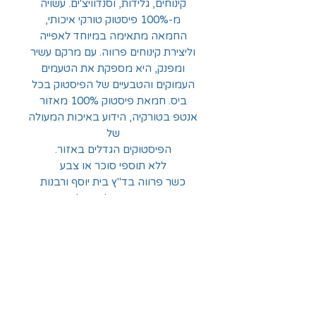
קינוחים, גלידות, וסנדוויצ'ים. עשויה
מ-100% פיסטוק טורקי איכותי,
החמאה מתאימה במיוחד לאפייה
וליצירת קינוחים פרווה. עם מרקם עשיר
ומפנק, היא מספקת את הטעמים
העמוקים והטבעיים של הפיסטוק בכל
ביס. חמאת פיסטוק 100% מאזור
אנטפ בטורקיה, הידוע באיכות המעולה
של
הפיסטוקים הגדלים באזור.
ללא תוספי סוכר או צבע
כשר פרווה בד"ץ בית יוסף ורבנות
הראשית לישראל
משקל 200 גרם
החלוצים 18, תל-אביב
א'-ה' - 8:30-16:00
ו' - 8:30-13:30