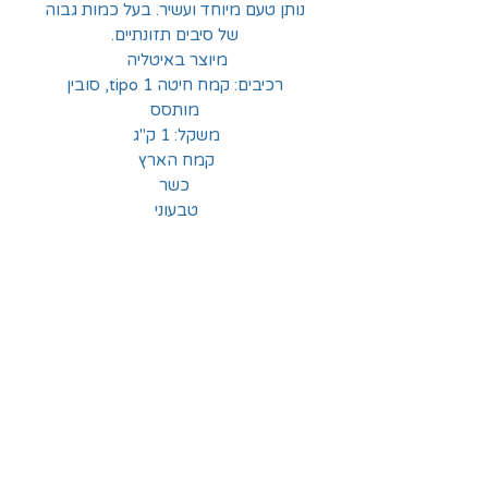
נותן טעם מיוחד ועשיר. בעל כמות גבוה
של סיבים תזונתיים.
מיוצר באיטליה
רכיבים: קמח חיטה tipo 1, סובין
מותסס
משקל: 1 ק"ג
קמח הארץ
כשר
טבעוני
החלוצים 18, תל-אביב
א'-ה' - 8:30-16:00
ו' - 8:30-13:30
03-6824619
grubstein1940@gmail.com
אודות | תקנון | מידע