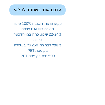
עדכנו אותי כשחוזר למלאי
קקאו צרפתי משובח 100% טהור
תוצרת BARRY צרפת
22-24% שומן, כהה במיוחדכשר
פרווה
משקל לבחירה: 250 גר' בשקילה
בקופסת PET
500 גרם בקופסת PET
1 ק״ג בשקית מקורית
החלוצים 18, תל-אביב
א'-ה' - 8:30-16:00
ו' - 8:30-13:30
03-6824619
grubstein1940@gmail.com