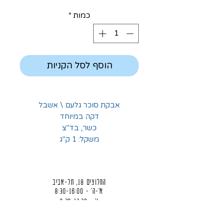
כמות
*
הוסף לסל הקניות
אבקת סוכר גלעם \ אשבל
דקה במיוחד
כשר, בד"צ
משקל: 1 ק"ג
החלוצים 18, תל-אביב
א'-ה' - 8:30-16:00
ו' - 8:30-13:30